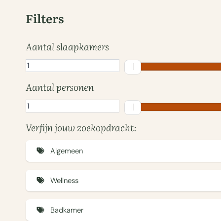
Filters
Aantal slaapkamers
Aantal personen
Verfijn jouw zoekopdracht:
Algemeen
Duurzame woning (Eco) (31)
Wellness
Huisdiervriendelijk (46)
Elektrische hottub (17)
Laadpaal (2)
Badkamer
Houtgestookte hottub (22)