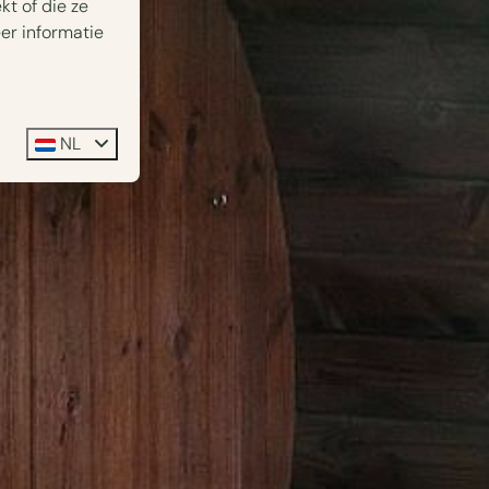
t of die ze
er informatie
NL