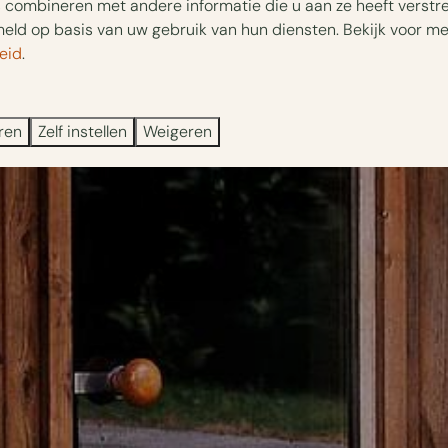
combineren met andere informatie die u aan ze heeft verstrek
ld op basis van uw gebruik van hun diensten. Bekijk voor me
eid
.
ren
Zelf instellen
Weigeren