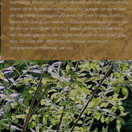
het heerlijk thuiskomen in een vakantiehuis met privéwellness.
Warm op in de sauna, neem plaats op je eigen terras en laat
de dag rustig voorbijgaan. Ook op het park is alles dichtbij.
Neem een duik in het verwarmde buitenzwembad, geniet van
de zon op een ligbed of schuif aan bij Brasserie Luwe voor
een smaakvolle lunch, een uitgebreid diner of een goed glas
wijn. Zo voelt een verblijf op de Veluwe vertrouwd,
ontspannen en helemaal van jou.