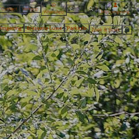
Contact
Verkoop
NL
WhatsApp
Mijn omgeving
Omgeving
Brasserie Luwe
Parkinfo
Zoek & Boek