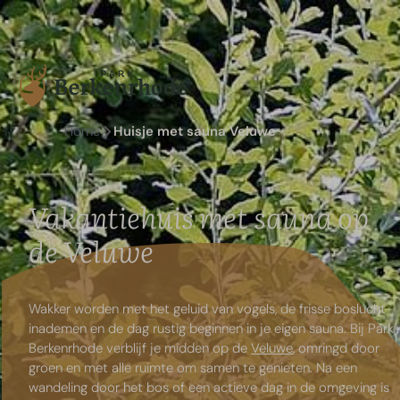
Home
Huisje met sauna Veluwe
Vakantiehuis met sauna op
de Veluwe
Wakker worden met het geluid van vogels, de frisse boslucht
inademen en de dag rustig beginnen in je eigen sauna. Bij Park
Berkenrhode verblijf je midden op de
Veluwe
, omringd door
groen en met alle ruimte om samen te genieten. Na een
wandeling door het bos of een actieve dag in de omgeving is