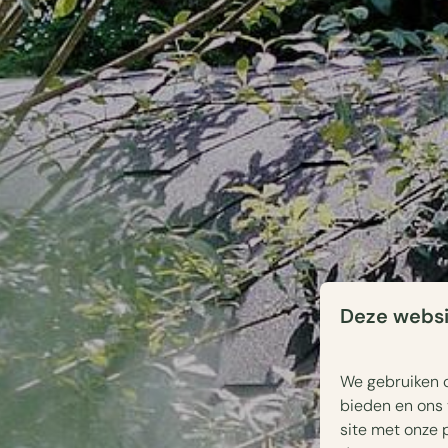
Deze websi
We gebruiken c
bieden en ons 
site met onze 