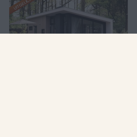
UITGELICHT
9,1
Bos Lodge met Hottub | 4 personen
Vanaf
€ 516
Park Berkenrhode
€ 493
4
2
2
Ja
2 nachten
Eigen hottub op het terras
2 personen
Vrijstaande lodge met
sfeerhaard
Twee slaapkamers met boxsprings
Airconditioning en gratis wifi