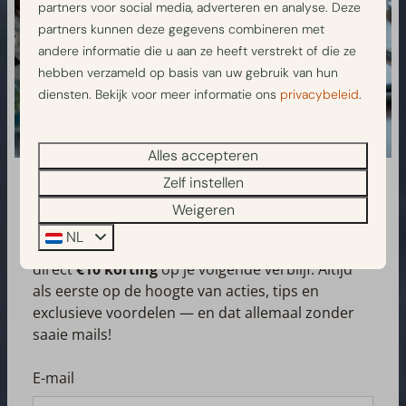
partners voor social media, adverteren en analyse. Deze
partners kunnen deze gegevens combineren met
andere informatie die u aan ze heeft verstrekt of die ze
hebben verzameld op basis van uw gebruik van hun
diensten. Bekijk voor meer informatie ons
privacybeleid
.
Alles accepteren
Zelf instellen
Pak je €10 korting & blijf op de hoogte!
Weigeren
NL
Schrijf je in voor onze nieuwsbrief en ontvang
direct
€10 korting
op je volgende verblijf. Altijd
als eerste op de hoogte van acties, tips en
exclusieve voordelen — en dat allemaal zonder
saaie mails!
E-mail