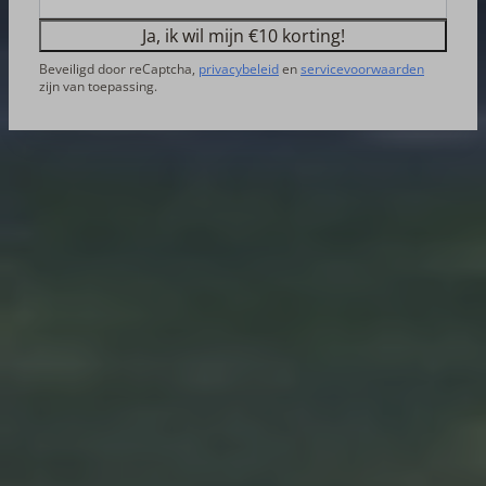
Ja, ik wil mijn €10 korting!
Beveiligd door reCaptcha,
privacybeleid
en
servicevoorwaarden
zijn van toepassing.