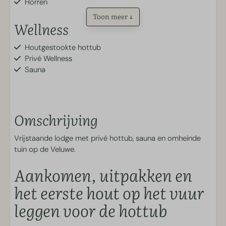
Horren
Toon meer ↓
Wellness
Houtgestookte hottub
Privé Wellness
Sauna
Badkamer
Omschrijving
Toilet
Inloopdouche
Vrijstaande lodge met privé hottub, sauna en omheinde
Buiten
tuin op de Veluwe.
Aankomen, uitpakken en
Tuin
Terras
het eerste hout op het vuur
Parkeerplaats
leggen voor de hottub
Pergola
Terrasmeubilair