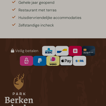
Gehele jaar geopend
Restaurant met terras
Huisdiervriendelijke accommodaties
Zelfstandige incheck
Veilig betalen