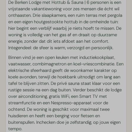
Omheinde tuin middels hekwerk (ca. 90cm hoog)
De Berken Lodge met Hottub & Sauna | 6 personen is een
vrijstaande vakantiewoning voor zes mensen die écht wil
Keuken
onthaasten. Drie slaapkamers, een ruim terras met pergola
en een eigen houtgestookte hottub in de omheinde tuin:
Borden en bestek
hier begint een verblijf waarbij je niets hoeft te missen. De
Keuken
woning is volledig van het gas af en draait op duurzame
Inductie kookplaat
energie, zonder dat dit iets afdoet aan het comfort.
Vaatwasser
Integendeel: de sfeer is warm, verzorgd en persoonlijk.
Eettafel
Binnen vind je een open keuken met inductiekookplaat,
Filterkoffiezetapparaat
vaatwasser, combimagnetron en koel-vriescombinatie. Een
Koelkast met vriesvak
elektrische sfeerhaard geeft de woonkamer karakter op
Nespresso koffiezetapparaat
koele avonden, terwijl de hoekbank uitnodigt om lang aan
Combimagnetron
tafel te blijven zitten. De privé sauna staat klaar voor een
Waterkoker
rustige sessie na een dag buiten. Verder beschikt de lodge
over airconditioning, gratis WiFi, een Smart TV met
Oppervlakte
streamfunctie en een Nespresso-apparaat voor de
ochtend. De woning is geschikt voor maximaal twee
55 m²
huisdieren en heeft een berging voor fietsen en
buitenspullen. Inchecken doe je zelfstandig, op jouw eigen
Slaapkamer
tempo.