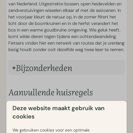
Zwemmen en Wellness
van Nederland. Uitgestrekte bossen, open heidevelden en
zandverstuivingen wisselen elkaar af met de seizoenen. In
Verwarmd buitenzwembad
het voorjaar kleurt de natuur op, in de zomer filtert het
licht door de boomkruinen en in de herfst verandert het
Sport & Spel
bos in een warme goudbruine omgeving. Wie geluk heeft,
komt wilde dieren tegen tijdens een ochtendwandeling.
Buitenspeeltuinen
Fietsers vinden hier een netwerk van routes dat je urenlang
bezig houdt zonder ooit dezelfde weg twee keer te nemen.
Eten en Drinken
Bijzonderheden
Brasserie Luwe
Cafetaria
Ontbijt en Broodjesservice
De woning bevindt zich op locatie 29.
Borrelplanken
De woning beschikt over 3 slaapkamers: één kamer met
Aanvullende huisregels
2 bedden tegen elkaar aan, één kamer met 2 bedden uit
Verhuur
elkaar en één kamer met een stapelbed.
Ons verblijf is uitsluitend bedoeld voor recreatief gebruik.
Deze website maakt gebruik van
De houtgestookte hottub heeft 3 tot 4 uur nodig om
Dit betekent dat wij alleen gasten ontvangen die hier
Fietsverhuur
op te warmen. Het hout ligt bij aankomst klaar. Jouw
cookies
verblijven voor vakantie, ontspanning of toeristische
E-chopper verhuur
aanwezigheid is vereist bij het aansteken. Instructies
doeleinden. Werkgerelateerde verblijven, zoals zakelijke
Scootmobiel verhuur
staan in de Berkenrhode-app.
reizen, tijdelijke huisvesting voor werknemers of verblijf in
We gebruiken cookies voor een optimale
Elektrische scooter verhuur