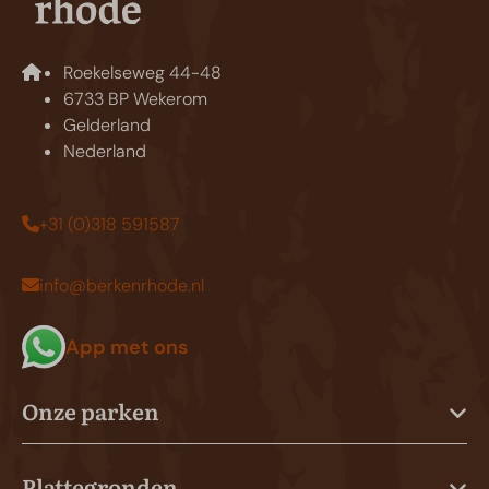
Roekelseweg 44-48
6733 BP Wekerom
Gelderland
Nederland
+31 (0)318 591587
info@berkenrhode.nl
App met ons
Onze parken
Plattegronden