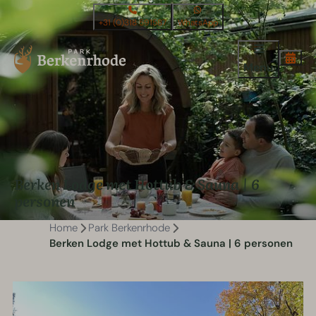
+31 (0)318 591587
WhatsApp
Menu
Berken Lodge met Hottub & Sauna | 6
personen
Home
Park Berkenrhode
Berken Lodge met Hottub & Sauna | 6 personen