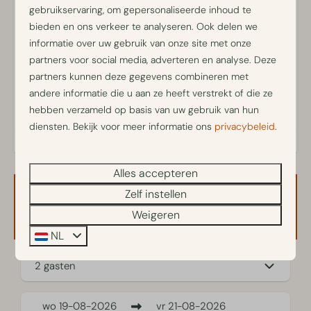
De hottub kan op de dag van vertrek niet worden
verband met werkactiviteiten, zijn niet toegestaan. Bij het
gebruikservaring, om gepersonaliseerde inhoud te
gebruikt.
maken van een reservering gaat u akkoord met deze
bieden en ons verkeer te analyseren. Ook delen we
Let op: de hottub heeft geen bubbelfunctie.
voorwaarde. Indien blijkt dat het verblijf toch een
informatie over uw gebruik van onze site met onze
De sauna heeft 1 à 2 uur nodig om op te warmen.
werkgerelateerd karakter heeft, behouden wij ons het
partners voor social media, adverteren en analyse. Deze
Instructies staan in de Berkenrhode-app.
recht voor om de reservering te annuleren.
partners kunnen deze gegevens combineren met
De buiten openhaard is een sierhaard en mag niet
Energielabel:
worden gebruikt.
andere informatie die u aan ze heeft verstrekt of die ze
De tuin is omheind met hekwerk van circa 90 cm hoog.
hebben verzameld op basis van uw gebruik van hun
Huisdieren zijn toegestaan, maximaal 2.
diensten. Bekijk voor meer informatie ons
privacybeleid
.
De indeling van de tuin, de inrichting en de kleurstelling
kunnen afwijken van de foto's op de website. Het
comfort- en kwaliteitsniveau is in alle gevallen gelijk.
Alles accepteren
Roken, gourmetten en fonduen zijn niet toegestaan in
Zelf instellen
Beschikbaarheid en prijs
de Berken Lodge met Hottub & Sauna | 6 personen.
Weigeren
De woning is volledig gasloos en gecertificeerd als
duurzame Eco-woning.
NL
2 gasten
wo
19-08-2026
vr
21-08-2026