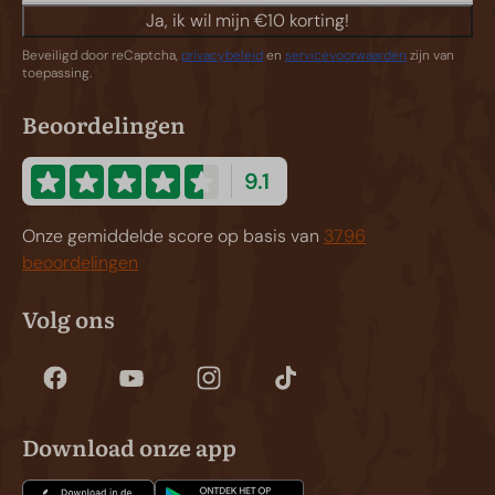
Ja, ik wil mijn €10 korting!
Beveiligd door reCaptcha,
privacybeleid
en
servicevoorwaarden
zijn van
toepassing.
Beoordelingen
9.1
Onze gemiddelde score op basis van
3796
beoordelingen
Volg ons
Download onze app