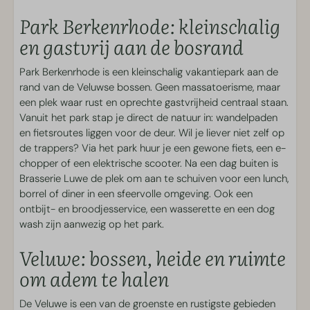
Eenpersoonsbed(den): 4
Park Berkenrhode: kleinschalig
Stapelbed(den): 1
en gastvrij aan de bosrand
Zelfstandige incheck
Park Berkenrhode is een kleinschalig vakantiepark aan de
rand van de Veluwse bossen. Geen massatoerisme, maar
Zelfstandige incheck
een plek waar rust en oprechte gastvrijheid centraal staan.
Vanuit het park stap je direct de natuur in: wandelpaden
Woonruimte
en fietsroutes liggen voor de deur. Wil je liever niet zelf op
de trappers? Via het park huur je een gewone fiets, een e-
Hoekbank
chopper of een elektrische scooter. Na een dag buiten is
Smart TV met streamfunctie
Brasserie Luwe de plek om aan te schuiven voor een lunch,
Sfeerhaard
borrel of diner in een sfeervolle omgeving. Ook een
ontbijt- en broodjesservice, een wasserette en een dog
Parkfaciliteiten
wash zijn aanwezig op het park.
Dog Wash
Veluwe: bossen, heide en ruimte
Wasserette
om adem te halen
Vakantiepark aan de bosrand
De Veluwe is een van de groenste en rustigste gebieden