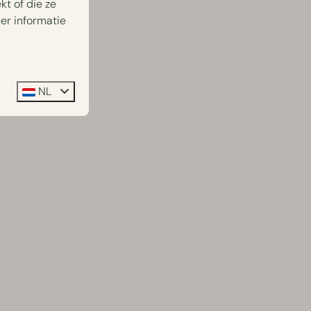
t of die ze
er informatie
NL