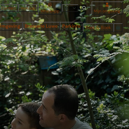
Contact
Verkoop
NL
WhatsApp
Mijn omgeving
Omgeving
Brasserie Luwe
Parkinfo
Zoek & Boek