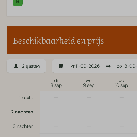
Beschikbaarheid en prijs
2 gasten
vr
11-09-2026
zo
13-09
di
wo
do
8 sep
9 sep
10 sep
—
—
—
1 nacht
—
—
—
2 nachten
—
—
—
3 nachten