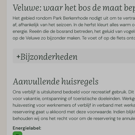
Veluwe: waar het bos de maat be
Het gebied rondom Park Berkenrhode nodigt uit om te vertrag
af, afhankelijk van het seizoen. In de herfst kleurt alles warm 
energie. Reeën die de bosrand betreden, het geluid van vogels 
op de Veluwe zo bijzonder maken. Te voet of op de fiets ont
Bijzonderheden
De lodge is gelegen aan de vijver op locatie BL023.
De tuin-indeling, woninginrichting en kleurstelling kunnen
Aanvullende huisregels
luxeniveau is bij alle woningen gelijk.
De jacuzzi heeft 1,5 dag nodig om op temperatuur te kome
Ons verblijf is uitsluitend bedoeld voor recreatief gebruik. Di
mogelijk.
voor vakantie, ontspanning of toeristische doeleinden. Werkgerel
Instructies voor de jacuzzi zijn te vinden in de Berkenrhod
huisvesting voor werknemers of verblijf in verband met werkac
Maximaal 2 huisdieren toegestaan.
reservering gaat u akkoord met deze voorwaarde. Indien blijkt
Roken, gourmetten en fonduen zijn niet toegestaan in de 
behouden wij ons het recht voor om de reservering te annule
Zelfstandige incheck mogelijk.
Energielabel: