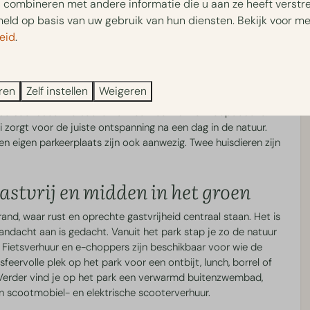
el
Eten en Drinken
combineren met andere informatie die u aan ze heeft verstrek
n de vijver, en combineert een warm, eigentijds interieur met
ld op basis van uw gebruik van hun diensten. Bekijk voor me
chitectuur, met oog voor elke detail. Voor vier of vijf
n
Brasserie Luwe
eid
.
Cafetaria
Ontbijt en Broodjesservice
k en een knapperende sfeerhaard. De keuken is goed uitgerust:
Borrelplanken
agnetron en een L'OR Barista koffiezetapparaat voor de
ren
Zelf instellen
Weigeren
met comfortabele boxsprings, één kamer met twee bedden
npersoonsbed. De badkamer heeft een ruime inloopdouche.
i zorgt voor de juiste ontspanning na een dag in de natuur.
en eigen parkeerplaats zijn ook aanwezig. Twee huisdieren zijn
astvrij en midden in het groen
and, waar rust en oprechte gastvrijheid centraal staan. Het is
andacht aan is gedacht. Vanuit het park stap je zo de natuur
. Fietsverhuur en e-choppers zijn beschikbaar voor wie de
feervolle plek op het park voor een ontbijt, lunch, borrel of
. Verder vind je op het park een verwarmd buitenzwembad,
n scootmobiel- en elektrische scooterverhuur.