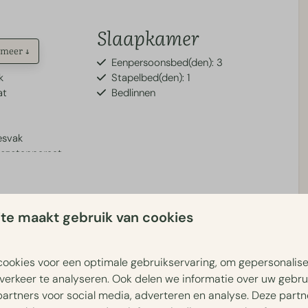
Slaapkamer
 meer ↓
Eenpersoonsbed(den): 3
k
Stapelbed(den): 1
at
Bedlinnen
esvak
fiezetapparaat
n
te
Parkfaciliteiten
te maakt gebruik van cookies
rd en eigen terras met luifel.
n een lodge die je niet snel
Wasserette
reamfunctie
Dog Wash
ookies voor een optimale gebruikservaring, om gepersonalis
Vakantiepark aan de bosrand
verkeer te analyseren. Ook delen we informatie over uw gebru
partners voor social media, adverteren en analyse. Deze part
d, en kijkt uit over het stille water van de vijver. De Bos Lodge