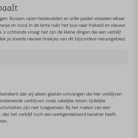
paalt
en. Bossen, open heidevelden en stille paden wisselen elkaar
oranje en rood, in de lente ruikt het bos naar frisheid en nieuwe
's ochtends vroeg: het zijn de kleine dingen die een verblijf
dek je steeds nieuwe hoekjes van dit bijzondere natuurgebied.
 afwijken van de afbeeldingen op de website. Het comfort- en
n. Gebruik op de aankomst- en vertrekdag is helaas niet
t betekent dat wij alleen gasten ontvangen die hier verblijven
ateerde verblijven, zoals zakelijke reizen, tijdelijke
e-app.
tiviteiten, zijn niet toegestaan. Bij het maken van een
 dat het verblijf toch een werkgerelateerd karakter heeft,
Bos Lodge met Jacuzzi | 5 personen.
ren.