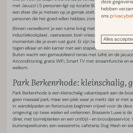
Zwemmen en
Sport & Sp
deze gegevens 
met Jacuzzi | 5 personen ligt op locatie BL023, vrijstaand aa
Wellness
hebben verzame
een sfeer die je meteen op je gemak stelt. Ontworpen onder ar
Buitenspeeltuine
ons
privacybel
personen die het goed willen hebben, zonder gedoe.
Verwarmd buitenzwembad
Binnen verwelkomt je een ruime living met een grote hoekban
inductiekookplaat, vaatwasser, koel-vriescombinatie, combim
Alles accepte
momenten die je even rust gunt. Er zijn twee slaapkamers 
Verhuur
tegen elkaar en één kamer met een stapelbed en een los ee
Buiten wacht een gemeubileerd terras met luifel, en de jacuzz
Fietsverhuur
Airconditioning, gratis WiFi, Smart TV met streamfunctie en e
E-chopper verhuur
welkom.
Scootmobiel verhuur
Park Berkenrhode: kleinschalig, g
Elektrische scooter verhuur
Park Berkenrhode is een kleinschalig vakantiepark aan de bosr
geen massaal park, maar een plek waar je merkt dat er met a
in: wandelpaden en fietsroutes beginnen vrijwel voor de deur
omgeving op twee wielen wil verkennen. Brasserie Luwe is de s
diner, met borrelplanken en een ontbijt- en broodjesservice
buitenspeeltuinen, een wasserette, cafetaria, Dog Wash en ee