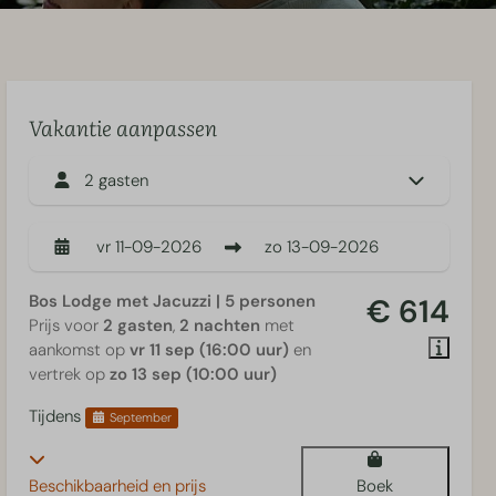
Vakantie aanpassen
2 gasten
vr
11-09-2026
zo
13-09-2026
Bos Lodge met Jacuzzi | 5 personen
€ 614
Prijs voor
2 gasten
,
2 nachten
met
aankomst op
vr 11 sep (16:00 uur)
en
vertrek op
zo 13 sep (10:00 uur)
Tijdens
September
Beschikbaarheid en prijs
Boek