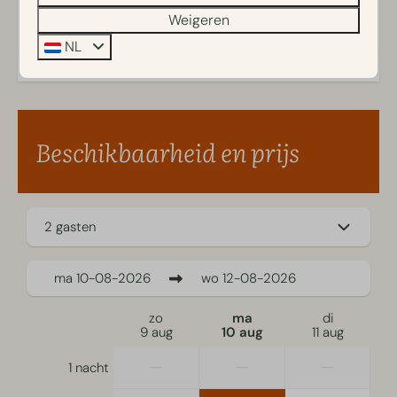
Energielabel:
Berkenrhode-app
Weigeren
De buitenopenhaard is een sierhaard en mag niet
worden gebruikt
NL
Roken, gourmetten en fonduen zijn niet toegestaan in
het Boshuys met Hottub & Sauna | 20 personen
Huisdieren zijn welkom
Zelfstandige incheck
Beschikbaarheid en prijs
Tien parkeerplaatsen beschikbaar
Wasmachine aanwezig, wasmiddel niet inbegrepen
Bedlinnen inbegrepen
2 gasten
ma
10-08-2026
wo
12-08-2026
zo
ma
di
9 aug
10 aug
11 aug
—
—
—
1 nacht