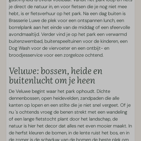
je direct de natuur in, en voor fietsen die je nog niet mee
Woonruimte
hebt, is er fietsverhuur op het park. Na een dag buiten is
Brasserie Luwe de plek voor een ontspannen lunch, een
Hoekbank
borrelplank aan het einde van de middag of een sfeervolle
Smart TV met streamfunctie
avondmaaltijd. Verder vind je op het park een verwarmd
Sfeerhaard
buitenzwembad, buitenspeeltuinen voor de kinderen, een
Dog Wash voor de viervoeter en een ontbijt- en
Parkfaciliteiten
broodjesservice voor een zorgeloze ochtend.
Veluwe: bossen, heide en
Dog Wash
buitenlucht om je heen
Vakantiepark aan de bosrand
Wasserette
De Veluwe begint waar het park ophoudt. Dichte
Zwemmen en Wellness
dennenbossen, open heidevelden, zandpaden die alle
kanten op lopen en een stilte die je niet snel vergeet. Of je
Verwarmd buitenzwembad
nu 's ochtends vroeg de benen strekt met een wandeling
of een lange fietstocht plant door het landschap, de
Sport & Spel
natuur is hier het decor dat alles net even mooier maakt. In
de herfst kleuren de bomen, in de lente ruist het bos, en in
de zomer is de schaduw van de bomen de beste plek om
Buitenspeeltuinen