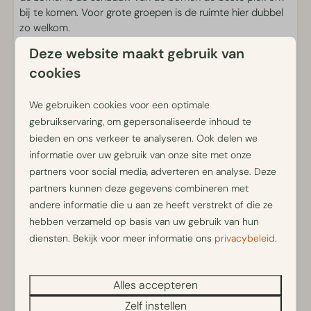
bij te komen. Voor grote groepen is de ruimte hier dubbel
Eten en Drinken
zo welkom.
Deze website maakt gebruik van
Brasserie Luwe
Bijzonderheden
cookies
Cafetaria
Ontbijt en Broodjesservice
Gelegen op locatie BG001 (G1)
We gebruiken cookies voor een optimale
Borrelplanken
Energieneutrale woning, duurzaam gebouwd en
Aanvullende huisregels
gebruikservaring, om gepersonaliseerde inhoud te
gecertificeerd
Verhuur
bieden en ons verkeer te analyseren. Ook delen we
De invalide vleugel bestaat uit een extra ruime
Ons verblijf is uitsluitend bedoeld voor recreatief gebruik.
informatie over uw gebruik van onze site met onze
slaapkamer en een aangepaste badkamer met beugels,
Dit betekent dat wij alleen gasten ontvangen die hier
Fietsverhuur
partners voor social media, adverteren en analyse. Deze
alarm en speciale wasfaciliteiten
verblijven voor vakantie, ontspanning of toeristische
E-chopper verhuur
partners kunnen deze gegevens combineren met
Een hoog-laagbed is op aanvraag beschikbaar; hiervoor
doeleinden. Werkgerelateerde verblijven, zoals zakelijke
Scootmobiel verhuur
andere informatie die u aan ze heeft verstrekt of die ze
geldt een dagprijs
reizen, tijdelijke huisvesting voor werknemers of verblijf in
Elektrische scooter verhuur
hebben verzameld op basis van uw gebruik van hun
De elektrische hottub heeft geen bubbelfunctie
verband met werkactiviteiten, zijn niet toegestaan. Bij het
diensten. Bekijk voor meer informatie ons
privacybeleid
.
De elektrische hottub heeft circa 1,5 uur nodig om op te
maken van een reservering gaat u akkoord met deze
warmen; bij aankomst staat de hottub al aan
voorwaarde. Indien blijkt dat het verblijf toch een
Op de dag van vertrek kan de hottub niet worden
werkgerelateerd karakter heeft, behouden wij ons het
Alles accepteren
gebruikt
recht voor om de reservering te annuleren.
Instructies voor de hottub zijn te vinden in de
Zelf instellen