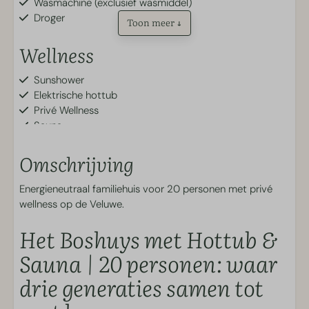
Wasmachine (exclusief wasmiddel)
Droger
Toon meer ↓
Wellness
Sunshower
Elektrische hottub
Privé Wellness
Sauna
Badkamer
Omschrijving
Toilet
Energieneutraal familiehuis voor 20 personen met privé
Tweede toilet
wellness op de Veluwe.
Ligbad
Het Boshuys met Hottub &
Buiten
Sauna | 20 personen: waar
drie generaties samen tot
Tuin
Overdekt terras