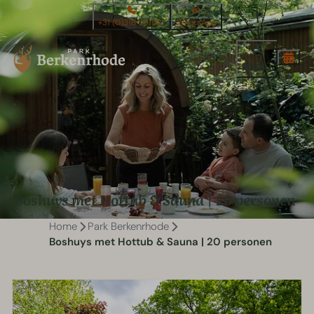
+31 (0)318 591587
WhatsApp
Menu
Boshuys met Hottub & Sauna | 20 personen
Home
Park Berkenrhode
Boshuys met Hottub & Sauna | 20 personen