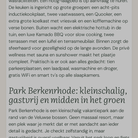
Toegankelijk
wasfaciliteiten. Een hoog-laagbed is op aanvraag te huren.
De keuken is ingericht op grote groepen: een acht-pits
Mogelijkheid voor hoog/laag bed
inductiekookplaat, twee vaatwassers, een Quooker, een
Beugels op het toilet
extra grote koelkast met vriesvak en een koffiemachine op
Gelijkvloers
verse bonen. Buiten wacht een elektrische hottub in de
tuin, een luxe Kamado BBQ voor slow cooking, twee
Oppervlakte
terrassen met een luifel en terrasmeubilair. Binnen zorgt de
sfeerhaard voor gezelligheid op de lange avonden. De privé
300 m²
wellness met sauna en sunshower maakt het plaatje
compleet. Praktisch is er ook aan alles gedacht: tien
Slaapkamer
parkeerplaatsen, een laadpaal, wasmachine en droger,
gratis WiFi en smart tv's op alle slaapkamers.
Eenpersoonsbed(den): 10
Park Berkenrhode: kleinschalig,
Stapelbed(den): 5
Bedlinnen
gastvrij en midden in het groen
Smart tv op slaapkamer
Kinderbed plaatsen in slaapkamer
Park Berkenrhode is een kleinschalig vakantiepark aan de
rand van de Veluwse bossen. Geen massaal resort, maar
Zelfstandige incheck
een plek waar je merkt dat er met aandacht aan ieder
detail is gedacht. Je checkt zelfstandig in, maar
Zelfstandige incheck
gastvrijheid is overal voelbaar. Vanuit het park loop en fiets