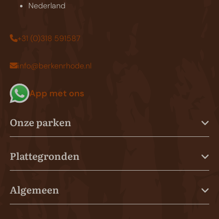
Nederland
+31 (0)318 591587
info@berkenrhode.nl
App met ons
Onze parken
Plattegronden
Algemeen