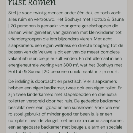
rust komen
Terras
Luxe Kamado BBQ (slow cooking)
Stel je voor: twintig mensen onder één dak, en toch voelt
Parkeerplaats
alles ruim en vertrouwd. Het Boshuys met Hottub & Sauna
Terrasmeubilair
| 20 personen is gemaakt voor grote gezelschappen die
Luifel
samen willen genieten, van gezinnen met kleinkinderen tot
vriendengroepen die iets bijzonders vieren. Met acht
Keuken
slaapkamers, een eigen wellness en directe toegang tot de
bossen van de Veluwe is dit een van de meest complete
Borden en bestek
vakantiehuizen die je er zult vinden. En dat allemaal in een
Keuken
energieneutrale woning van 300 m², wat het Boshuys met
Quooker
Hottub & Sauna | 20 personen uniek maakt in zijn soort.
Inductie kookplaat
Vaatwasser
De indeling is doordacht en praktisch. Vier slaapkamers
Koffiemachine met bonen
hebben een eigen badkamer, twee ook een eigen toilet. Er
Eettafel
zijn twee kinderkamers met stapelbedden en drie extra
Koelkast met vriesvak
toiletten verspreid door het huis. De gedeelde badkamer
Combimagnetron
beschikt over een ligbad en een sunshower. Voor wie een
Koffiezetapparaat
rolstoel gebruikt of minder goed ter been is, is er een
Waterkoker
complete invalide vleugel met een extra ruime slaapkamer,
een aangepaste badkamer met beugels, alarm en speciale