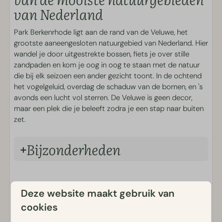
van Nederland
Sport & Spel
Park Berkenrhode ligt aan de rand van de Veluwe, het
Buitenspeeltuinen
grootste aaneengesloten natuurgebied van Nederland. Hier
wandel je door uitgestrekte bossen, fiets je over stille
Eten en Drinken
zandpaden en kom je oog in oog te staan met de natuur
die bij elk seizoen een ander gezicht toont. In de ochtend
Brasserie Luwe
het vogelgeluid, overdag de schaduw van de bomen, en 's
Cafetaria
avonds een lucht vol sterren. De Veluwe is geen decor,
Ontbijt en Broodjesservice
maar een plek die je beleeft zodra je een stap naar buiten
Borrelplanken
zet.
Verhuur
Bijzonderheden
Fietsverhuur
E-chopper verhuur
Locatie: PL98A
Scootmobiel verhuur
De woning is voorzien van CV en airconditioning
Aanvullende huisregels
Elektrische scooter verhuur
Deze website maakt gebruik van
Slaapkamer 1: 2 eenpersoonsbedden tegen elkaar (elk
70 cm breed)
cookies
Ons verblijf is uitsluitend bedoeld voor recreatief gebruik.
Slaapkamer 2: 2 eenpersoonsbedden uit elkaar (elk 70
Dit betekent dat wij alleen gasten ontvangen die hier