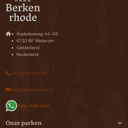
Roekelseweg 44-48
6733 BP Wekerom
Gelderland
Nederland
+31 (0)318 591587
info@berkenrhode.nl
App met ons
Onze parken