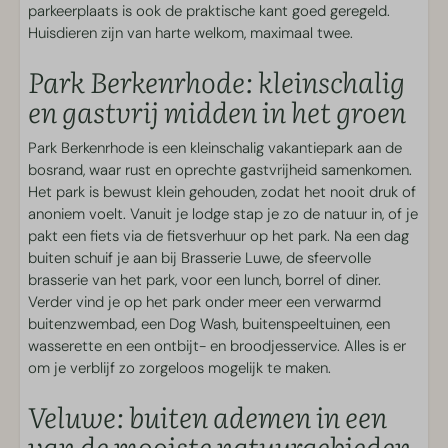
Slaapkamer
parkeerplaats is ook de praktische kant goed geregeld.
Huisdieren zijn van harte welkom, maximaal twee.
Eenpersoonsbed(den): 4
Bedlinnen
Park Berkenrhode: kleinschalig
Kinderbed plaatsen in slaapkamer
en gastvrij midden in het groen
Kledingkast
Park Berkenrhode is een kleinschalig vakantiepark aan de
Woonruimte
bosrand, waar rust en oprechte gastvrijheid samenkomen.
Het park is bewust klein gehouden, zodat het nooit druk of
Smart TV met streamfunctie
anoniem voelt. Vanuit je lodge stap je zo de natuur in, of je
pakt een fiets via de fietsverhuur op het park. Na een dag
Parkfaciliteiten
buiten schuif je aan bij Brasserie Luwe, de sfeervolle
brasserie van het park, voor een lunch, borrel of diner.
Dog Wash
Verder vind je op het park onder meer een verwarmd
Wasserette
buitenzwembad, een Dog Wash, buitenspeeltuinen, een
Vakantiepark aan de bosrand
wasserette en een ontbijt- en broodjesservice. Alles is er
om je verblijf zo zorgeloos mogelijk te maken.
Zwemmen en Wellness
Veluwe: buiten ademen in een
Verwarmd buitenzwembad
van de mooiste natuurgebieden