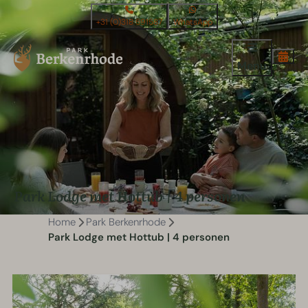
+31 (0)318 591587
WhatsApp
Menu
Park Lodge met Hottub | 4 personen
Home
Park Berkenrhode
Park Lodge met Hottub | 4 personen