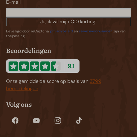
E-mail
Ja, ik wil mijn €10 korting!
Beveiligd door reCaptcha,
privacybeleid
en
servicevoorwaarden
zijn van
toepassing.
Beoordelingen
9.1
Onze gemiddelde score op basis van
3799
beoordelingen
Volg ons