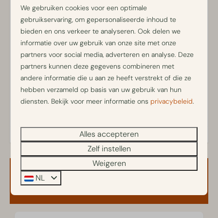
cm breed)
verblijven voor vakantie, ontspanning of toeristische
We gebruiken cookies voor een optimale
Een kinderbed kan worden geplaatst in de slaapkamer
doeleinden. Werkgerelateerde verblijven, zoals zakelijke
gebruikservaring, om gepersonaliseerde inhoud te
Huisdieren toegestaan, maximaal 2
reizen, tijdelijke huisvesting voor werknemers of verblijf in
bieden en ons verkeer te analyseren. Ook delen we
De houtgestookte hottub heeft een opwarmtijd van 3
verband met werkactiviteiten, zijn niet toegestaan. Bij het
informatie over uw gebruik van onze site met onze
tot 4 uur; het hout ligt bij aankomst klaar
maken van een reservering gaat u akkoord met deze
partners voor social media, adverteren en analyse. Deze
Jouw aanwezigheid is vereist bij het aansteken van de
voorwaarde. Indien blijkt dat het verblijf toch een
partners kunnen deze gegevens combineren met
hottub; instructies staan in de Berkenrhode-app
werkgerelateerd karakter heeft, behouden wij ons het
andere informatie die u aan ze heeft verstrekt of die ze
De hottub kan op de dag van vertrek niet worden
recht voor om de reservering te annuleren.
hebben verzameld op basis van uw gebruik van hun
gebruikt
Energielabel:
Let op: de hottub heeft geen bubbelfunctie
diensten. Bekijk voor meer informatie ons
privacybeleid
.
Roken, gourmetten en fonduen is niet toegestaan in de
Park Lodge met Hottub | 4 Persons
De tuinindeling, woninginrichting en kleurstelling kunnen
Alles accepteren
afwijken van de afbeeldingen op de website; het
Zelf instellen
comfort- en luxeniveau is gelijkwaardig
Weigeren
Recreatief verblijf; niet bedoeld als vaste woon- of
Beschikbaarheid en prijs
verblijfplaats
NL