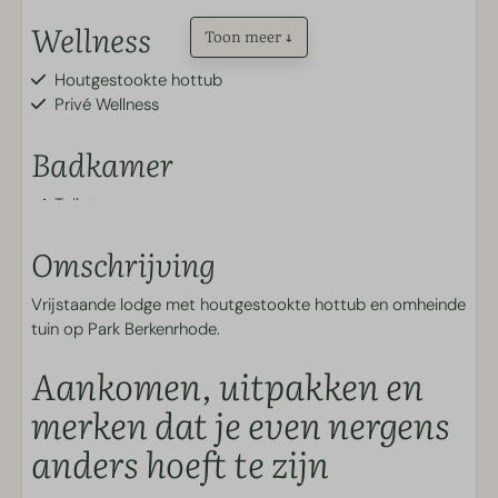
Wellness
Toon meer ↓
Houtgestookte hottub
Privé Wellness
Badkamer
Toilet
Inloopdouche
Omschrijving
Buiten
Vrijstaande lodge met houtgestookte hottub en omheinde
tuin op Park Berkenrhode.
Terras
Parkeerplaats
Aankomen, uitpakken en
Terrasmeubilair
Luifel
merken dat je even nergens
Omheinde tuin middels hekwerk (ca. 90cm hoog)
anders hoeft te zijn
Keuken