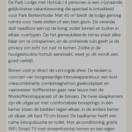
De Park Lodge met Hottub | 4 personen is een vrijstaande,
Keuken
gelijkvloerse vakantiewoning die speciaal is ontwikkeld
Borden en bestek
voor Park Berkenrhode. Met 45 m² biedt de lodge genoeg
Vaatwasser
ruimte voor twee stellen of een klein gezin. De veranda
Eettafel
sluit naadloos aan op de living, zodat binnen en buiten in
Filterkoffiezetapparaat
elkaar overlopen. Op het gemeubileerde terras staat alles
Senseokoffiezetapparaat
klaar om te ontspannen, en de omheinde tuin geeft je de
Koelkast met vriesvak
privacy om echt tot rust te komen. Zodra je de
Combimagnetron
houtgestookte hottub aansteekt, weet je: dit wordt een
Gaskookplaat
goed verblijf.
Waterkoker
Binnen voel je direct de verzorgde sfeer. De keuken is
voorzien van hoogwaardige inbouwapparatuur, een koel-
Toegankelijk
vriescombinatie, combimagnetron, gaskookplaat en
vaatwasser. Koffiezetten gaat naar keuze met de
Gelijkvloers
filterkoffiezetapparaat of de Senseo. De twee slaapkamers
zijn elk uitgerust met comfortabele boxsprings: in één
Oppervlakte
kamer staan de bedden tegen elkaar, in de andere kamer
uit elkaar, elk bed 70 cm breed. De badkamer heeft een
45 m²
ruime inloopdouche en toilet. Met airconditioning, gratis
WiFi, Smart TV met streamfunctie, horren en een eigen