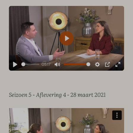
Play
05:17
Play
Mute
Settings
PIP
Enter
fullscre
Seizoen 5 - Aflevering 4 - 28 maart 2021