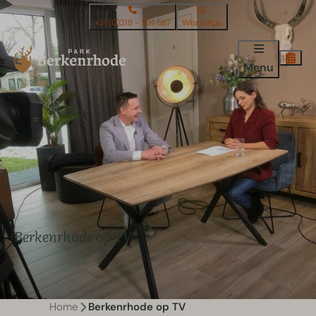
+31 (0)318 - 591 587
WhatsApp
Menu
Berkenrhode op TV
Home
Berkenrhode op TV